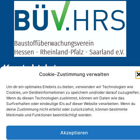
Kontaktdaten
Cookie-Zustimmung verwalten
Friedrich-Ebert-Straße 11-13
Um dir ein optimales Erlebnis zu bieten, verwenden wir Technologien wie
67433 Neustadt/Weinstraße
Cookies, um Geräteinformationen zu speichern und/oder darauf zuzugreifen.
T +49 6321 852 271
Wenn du diesen Technologien zustimmst, können wir Daten wie das
F +49 6321 852 171
Surfverhalten oder eindeutige IDs auf dieser Website verarbeiten. Wenn du
deine Zustimmung nicht erteilst oder zurückziehst, können bestimmte
E-Mail: mail@buev-hrs.de
Merkmale und Funktionen beeinträchtigt werden.
Akzeptieren